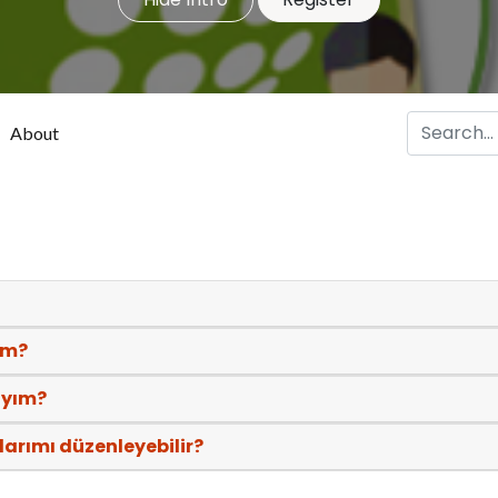
About
ım?
ıyım?
arımı düzenleyebilir?