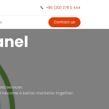
+90 (212) 276 0 444
Contact us
in
nel
nd services.
and become a better marketer together.