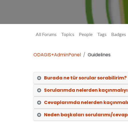
All Forums
Topics
People
Tags
Badges
ODAGIS+AdminPanel
Guidelines
Burada ne tür sorular sorabilirim?
Sorularımda nelerden kaçınmalıy
Cevaplarımda nelerden kaçınmal
Neden başkaları sorularımı/cevapl