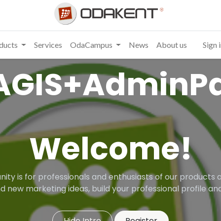
ducts
Services
OdaCampus
News
About us
Sign 
AGIS+AdminPa
Welcome!
ity is for professionals and enthusiasts of our products a
d new marketing ideas, build your professional profile 
Hide Intro
Register