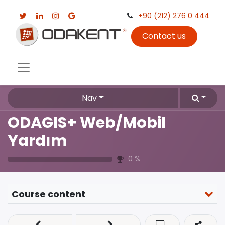
+90 (212) 276 0 444
Contact us
Nav
ODAGIS+ Web/Mobil
Yardım
0
%
Course content