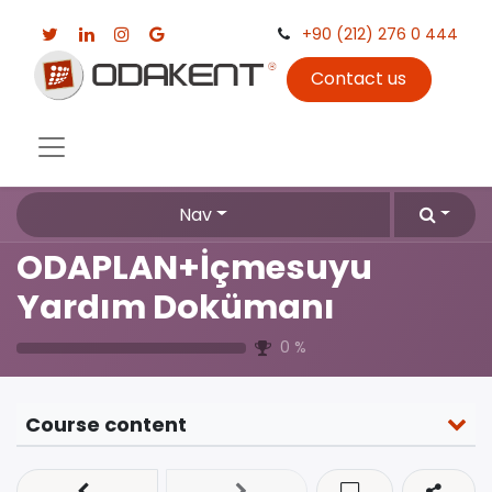
+90 (212) 276 0 444
Contact us
Nav
ODAPLAN+İçmesuyu
Yardım Dokümanı
0
%
Course content