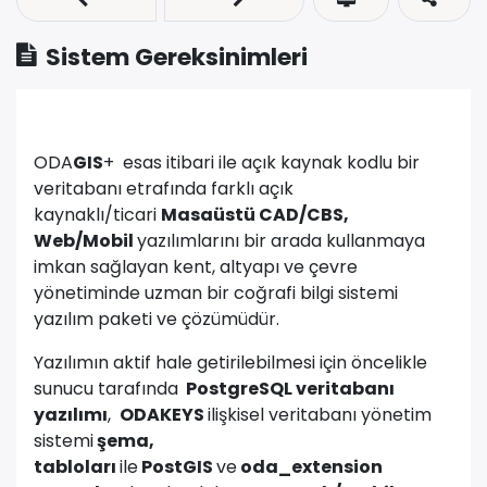
Sistem Gereksinimleri
ODA
GIS
+ esas itibari ile açık kaynak kodlu bir
veritabanı etrafında farklı açık
kaynaklı/ticari
Masaüstü CAD/CBS,
Web/Mobil
yazılımlarını bir arada kullanmaya
imkan sağlayan kent, altyapı ve çevre
yönetiminde uzman bir coğrafi bilgi sistemi
yazılım paketi ve çözümüdür.
Yazılımın aktif hale getirilebilmesi için öncelikle
sunucu tarafında
PostgreSQL veritabanı
yazılımı
,
ODAKEYS
ilişkisel veritabanı yönetim
sistemi
şema,
tabloları
ile
PostGIS
ve
oda_extension