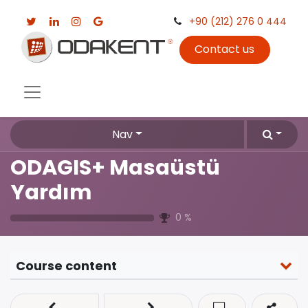
+90 (212) 276 0 444
Contact us
Nav
ODAGIS+ Masaüstü
Yardım
0
%
Course content