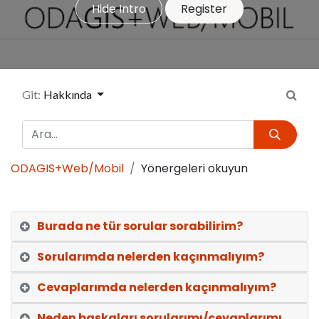
Hide Intro
Register
Git:
Hakkında
ODAGIS+Web/Mobil
Yönergeleri okuyun
Burada ne tür sorular sorabilirim?
Sorularımda nelerden kaçınmalıyım?
Cevaplarımda nelerden kaçınmalıyım?
Neden başkaları sorularımı/cevaplarımı