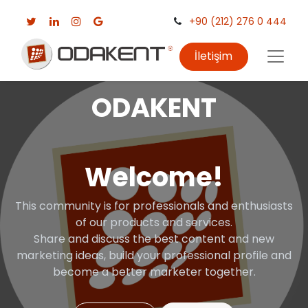
+90 (212) 276 0 444
İletişim
ODAKENT
Welcome!
This community is for professionals and enthusiasts
of our products and services.
Share and discuss the best content and new
marketing ideas, build your professional profile and
become a better marketer together.