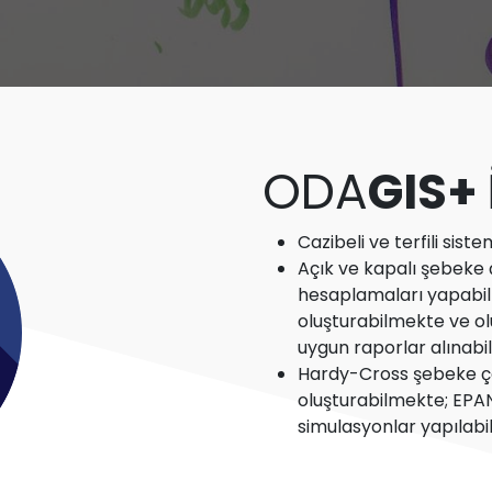
ODA
GIS+
Cazibeli ve terfili sis
Açık ve kapalı şebek
hesaplamaları yapabilm
oluşturabilmekte ve olu
uygun raporlar alınabi
Hardy-Cross şebeke ç
oluşturabilmekte; EPAN
simulasyonlar yapılabi