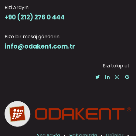
Bizi Arayın
+90 (212) 276 0 444
Bize bir mesaj gönderin
info@odakent.com.tr
Bizi takip et
Ana Sayfa
•
Hakkımızda
•
Ürünler
•