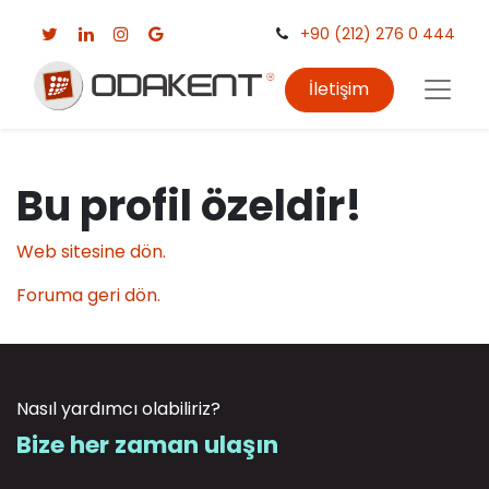
+90 (212) 276 0 444
İletişim
Bu profil özeldir!
Web sitesine dön.
Foruma geri dön.
Nasıl yardımcı olabiliriz?
Bize her zaman ulaşın