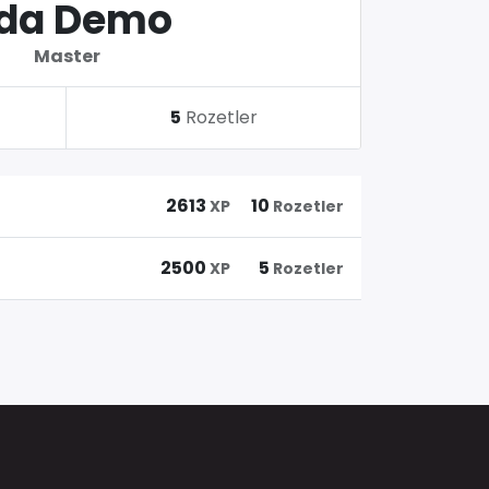
da Demo
Master
5
Rozetler
2613
10
XP
Rozetler
2500
5
XP
Rozetler