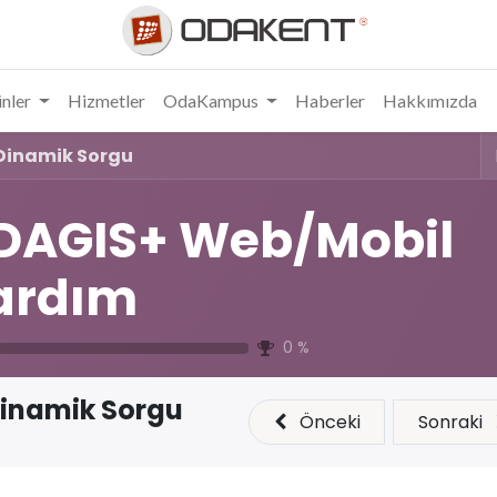
nler
Hizmetler
OdaKampus
Haberler
Hakkımızda
Dinamik Sorgu
DAGIS+ Web/Mobil
ardım
0
%
inamik Sorgu
Önceki
Sonraki