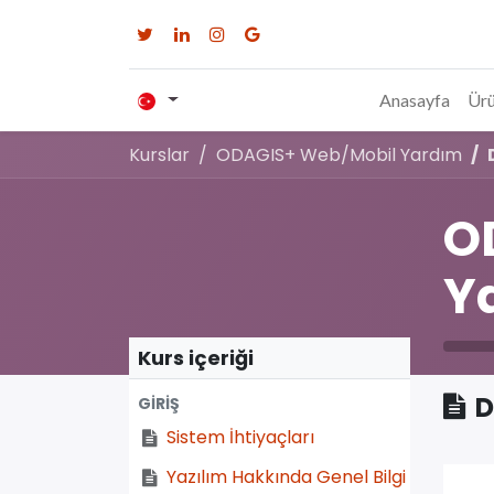
Anasayfa
Ürü
Kurslar
ODAGIS+ Web/Mobil Yardım
O
Y
Kurs içeriği
D
GİRİŞ
Sistem İhtiyaçları
Yazılım Hakkında Genel Bilgi