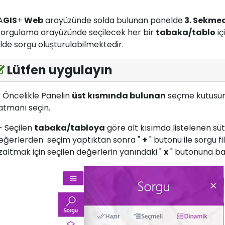
A
GIS
+
Web
arayüzünde solda bulunan panelde
3. Sekme
sorgulama arayüzünde seçilecek her bir
tabaka/tablo
iç
ilde sorgu oluşturulabilmektedir.
Lütfen uygulayın
- Öncelikle Panelin
üst kısmında bulunan
seçme kutusund
atmanı seçin.
- Seçilen
tabaka/tabloya
göre alt kısımda listelenen s
eğerlerden seçim yaptıktan sonra "
+
" butonu ile sorgu filt
zaltmak için seçilen değerlerin yanındaki "
x
" butonuna ba