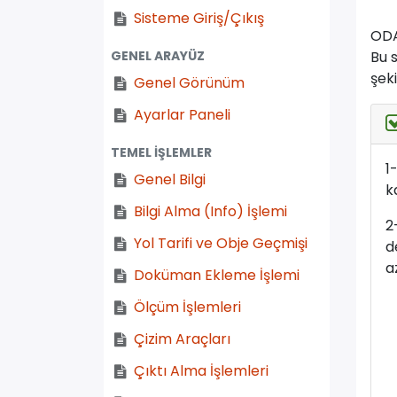
Sisteme Giriş/Çıkış
OD
Bu 
GENEL ARAYÜZ
şek
Genel Görünüm
Ayarlar Paneli
TEMEL İŞLEMLER
1
Genel Bilgi
k
Bilgi Alma (Info) İşlemi
2
Yol Tarifi ve Obje Geçmişi
d
a
Doküman Ekleme İşlemi
Ölçüm İşlemleri
Çizim Araçları
Çıktı Alma İşlemleri