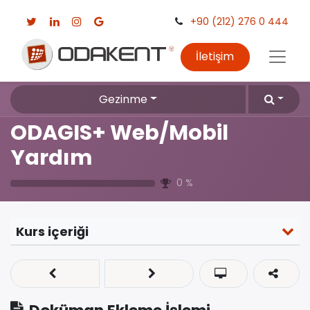
+90 (212) 276 0 444
İletişim
Gezinme
ODAGIS+ Web/Mobil
Yardım
0
%
Kurs içeriği