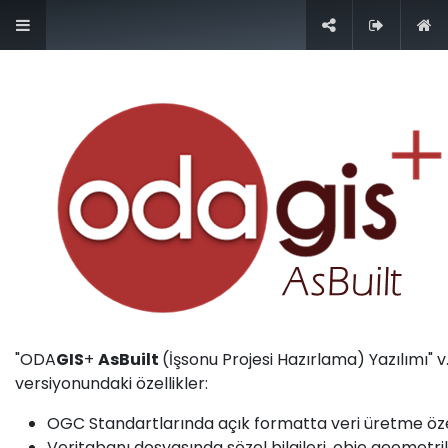
+90 (212) 276 0 444
İletişim
Nasıl yardımcı olabiliriz?
Bize her zaman ulaşın
"ODA
GIS
+
AsBuilt
(İşsonu Projesi Hazırlama) Yazılımı" 
Bizi Arayın
versiyonundaki özellikler:
+90 (212) 276 0 444
OGC Standartlarında açık formatta veri üretme özel
Veritabanı dosyasında sözel bilgileri, obje geometrile