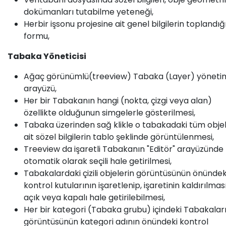
Bize bir mesaj gönderin
dokümanları tutabilme yeteneği,
info@odakent.com.tr
Herbir işsonu projesine ait genel bilgilerin toplandığı
formu,
Bizi takip et
Tabaka Yöneticisi
Ağaç görünümlü(treeview) Tabaka (Layer) yöneti
arayüzü,
Her bir Tabakanın hangi (nokta, çizgi veya alan)
özellikte olduğunun simgelerle gösterilmesi,
Tabaka üzerinden sağ klikle o tabakadaki tüm obje
ait sözel bilgilerin tablo şeklinde görüntülenmesi,
Treeview da işaretli Tabakanın "Editör" arayüzünde
otomatik olarak seçili hale getirilmesi,
Ana Sayfa
•
Hakkımızda
•
Ürünler
•
Tabakalardaki çizili objelerin görüntüsünün önündek
Gizlilik Politikası
•
Forum
kontrol kutularının işaretlenip, işaretinin kaldırılması
açık veya kapalı hale getirilebilmesi,
Her bir kategori (Tabaka grubu) içindeki Tabakalar
Telif hakkı © Oda
kent​
Türkçe
görüntüsünün kategori adının önündeki kontrol