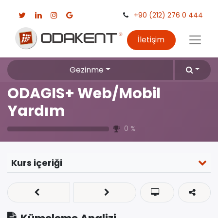
+90 (212) 276 0 444
İletişim
Gezinme
ODAGIS+ Web/Mobil
Yardım
0
%
Kurs içeriği