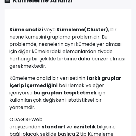
Kümeleme Analizi
Küme analizi
veya
Kümeleme(Cluster)
, bir
nesne kümesini gruplama problemidir. Bu
problemde, nesnelerin aynı kümede yer alması
için diğer kümelerdeki elemanlardan ziyade
herhangi bir şekilde birbirine daha benzer olması
gerekmektedir.
Kümeleme analizi bir veri setinin
farklı gruplar
içerip içermediğini
belirlemek ve eğer
içeriyorsa
bu grupları tespit etmek
için
kullanılan çok değişkenli istatistiksel bir
yöntemdir.
ODAGIS+Web
arayüzünden
standart
ve
öznitelik
bilgisine
bağlı olacak şekilde başlıca 2 tip Kümeleme