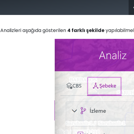
nler
Hizmetler
OdaKampus
Haberler
Hakkımızda
 Analizleri aşağıda gösterilen
4 farklı şekilde
yapılabilmek