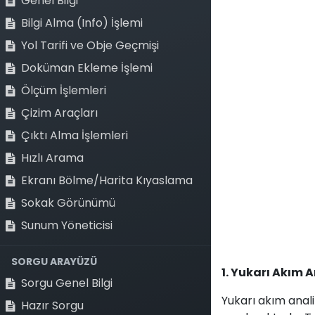
Genel Bilgi
Bilgi Alma (Info) İşlemi
Yol Tarifi ve Obje Geçmişi
Doküman Ekleme İşlemi
Ölçüm İşlemleri
Çizim Araçları
Çıktı Alma İşlemleri
Hızlı Arama
Ekranı Bölme/Harita Kıyaslama
Sokak Görünümü
Nasıl yardımcı olabiliriz?
Sunum Yöneticisi
Bize her zaman
Bizi A
SORGU ARAYÜZÜ
ulaşın
+90 
1. Yukarı Akım A
Sorgu Genel Bilgi
Yukarı akım analiz
Hazır Sorgu