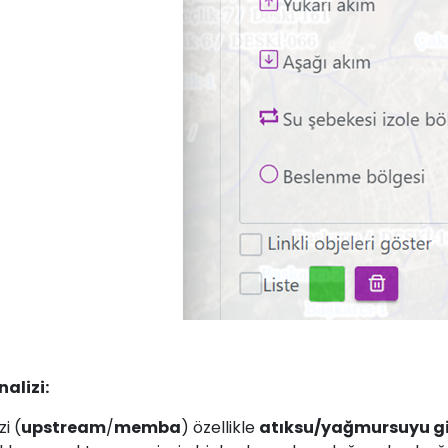
rayın
Bize bir mesaj gönderin
(212) 276 0 444
info@odakent.com
nalizi:
i (
upstream
/
memba
) özellikle
atıksu/yağmursuyu gi