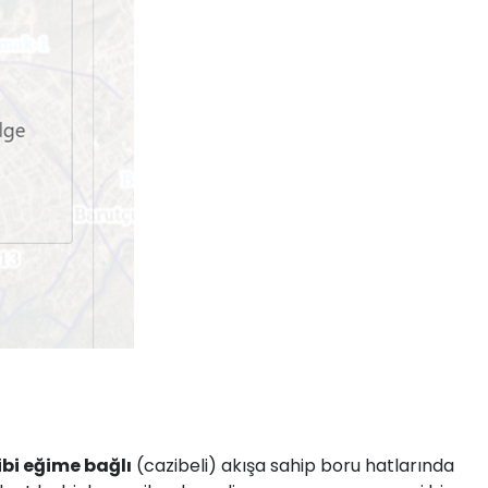
Bizi takip et
.tr
bi eğime bağlı
(cazibeli) akışa sahip boru hatlarında