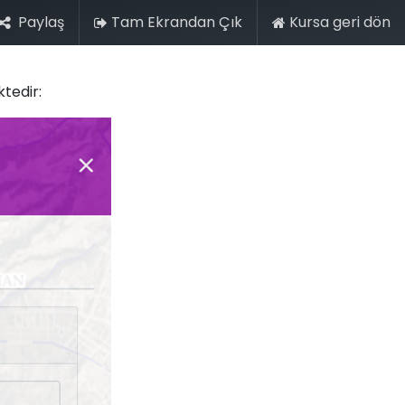
Paylaş
Tam Ekrandan Çık
Kursa geri dön
+90 (212) 276 0 444
İletişim
Portal
tedir: