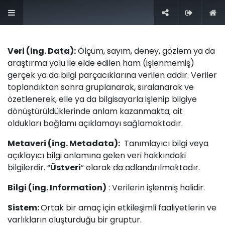
+90 (212) 276 0 444
İletişim
Veri (ing. Data):
Ölçüm, sayım, deney, gözlem ya da
araştırma yolu ile elde edilen ham (işlenmemiş)
gerçek ya da bilgi parçacıklarına verilen addır. Veriler
toplandıktan sonra gruplanarak, sıralanarak ve
özetlenerek, elle ya da bilgisayarla işlenip bilgiye
dönüştürüldüklerinde anlam kazanmakta; ait
oldukları bağlamı açıklamayı sağlamaktadır.
Nasıl yardımcı olabiliriz?
Metaveri (ing. Metadata):
Tanımlayıcı bilgi veya
Bize her zaman ulaşın
açıklayıcı bilgi anlamına gelen veri hakkındaki
bilgilerdir. “
Üstveri
” olarak da adlandırılmaktadır.
Bizi Arayın
Bilgi (ing. Information)
: Verilerin işlenmiş halidir.
+90 (212) 276 0 444
Sistem:
Ortak bir amaç için etkileşimli faaliyetlerin ve
varlıkların oluşturduğu bir gruptur.