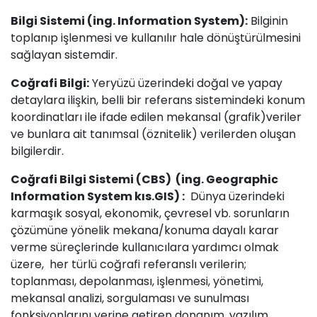
Bize bir mesaj gönderin
Bilgi Sistemi (ing. Information System):
Bilginin
info@odakent.com.tr
toplanıp işlenmesi ve kullanılır hale dönüştürülmesini
sağlayan sistemdir.
Bizi takip et
Coğrafi Bilgi:
Yeryüzü üzerindeki doğal ve yapay
detaylara ilişkin, belli bir referans sistemindeki konum
koordinatları ile ifade edilen mekansal (grafik)veriler
ve bunlara ait tanımsal (öznitelik) verilerden oluşan
bilgilerdir.
Coğrafi Bilgi Sistemi (CBS) (ing. Geographic
Information System kıs.GIS) :
Dünya üzerindeki
karmaşık sosyal, ekonomik, çevresel vb. sorunların
çözümüne yönelik mekana/konuma dayalı karar
Ana Sayfa
•
Hakkımızda
•
Ürünler
•
verme süreçlerinde kullanıcılara yardımcı olmak
Gizlilik Politikası
•
Forum
üzere, her türlü coğrafi referanslı verilerin;
toplanması, depolanması, işlenmesi, yönetimi,
Telif hakkı © Oda
kent​
Türkçe
mekansal analizi, sorgulaması ve sunulması
fonksiyonlarını yerine getiren donanım, yazılım,