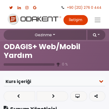
+90 (212) 276 0 444
İletişim
Gezinme
ODAGIS+ Web/Mobil
Yardım
0
%
Kurs içeriği