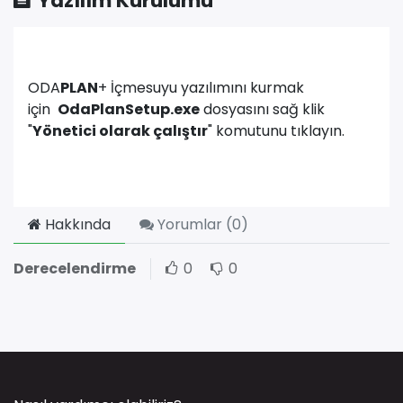
Yazılım Kurulumu
ODA
PLAN
+ İçmesuyu yazılımını kurmak
için
OdaPlanSetup.exe
dosyasını sağ klik
"
Yönetici olarak çalıştır
" komutunu tıklayın.
Hakkında
Yorumlar (
0
)
Derecelendirme
0
0