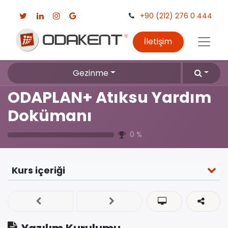
+90 (212) 276 0 444
İletişim
Gezinme
ODAPLAN+ Atıksu Yardım
Dokümanı
0
%
Kurs içeriği