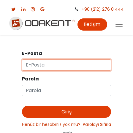
+90 (212) 276 0 444
İletişim
E-Posta
Parola
Giriş
Henüz bir hesabınız yok mu?
Parolayı Sıfırla
- yada -